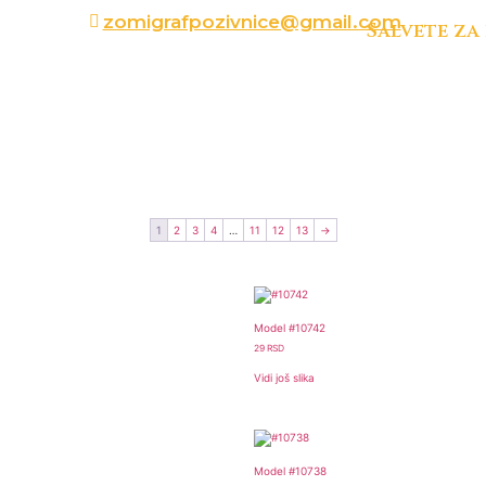
zomigrafpozivnice@gmail.com
Salvete za
1
2
3
4
…
11
12
13
→
Model #10742
29
RSD
Vidi još slika
Model #10738