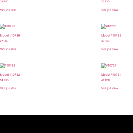
38
RSD
30
RSD
Vidi još slika
Vidi još slika
Model #10736
Model #10735
27
RSD
32
RSD
Vidi još slika
Vidi još slika
Model #10732
Model #10731
54
RSD
42
RSD
Vidi još slika
Vidi još slika