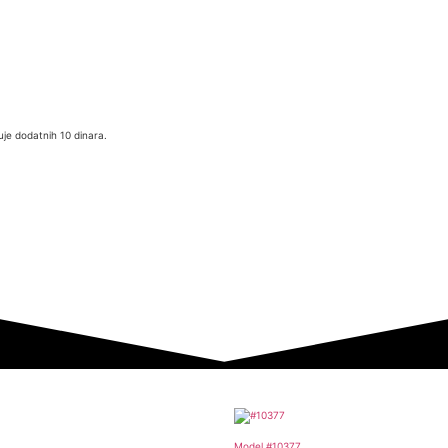
je dodatnih 10 dinara.
Model #10377