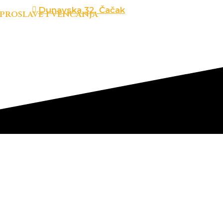
Dunavska 32, Čačak
 proslave i venčanja