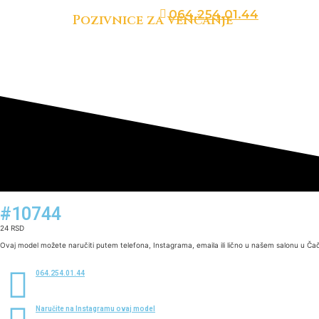
064.254.01.44
Pozivnice za venčanje
#10744
24
RSD
Ovaj model možete naručiti putem telefona, Instagrama, emaila ili lično u našem salonu u Ča
064.254.01.44
Naručite na Instagramu ovaj model