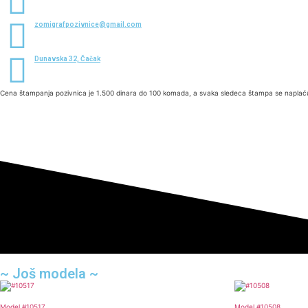
zomigrafpozivnice@gmail.com
Dunavska 32, Čačak
Cena štampanja pozivnica je 1.500 dinara do 100 komada, a svaka sledeca štampa se naplaću
~ Još modela ~
Model #10517
Model #10508