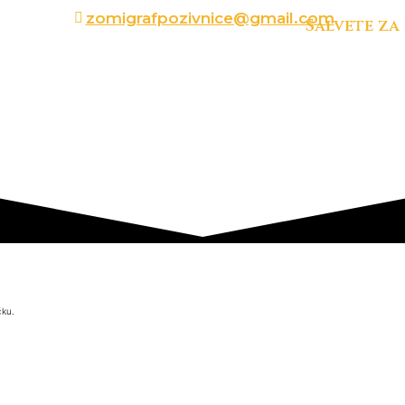
zomigrafpozivnice@gmail.com
Salvete za
čku.