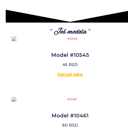
~ Još modela ~
Model #10545
45
RSD
Vidi još slika
Model #10461
60
RSD