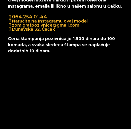
Ovaj model možete naručiti putem telefona,
Instagrama, emaila ili lično u našem salonu u Čačku.
064.254.01.44
Naručite na Instagramu ovaj model
zomigrafpozivnice@gmail.com
Dunavska 32, Čačak
Cena štampanja pozivnica je 1.500 dinara do 100
komada, a svaka sledeca štampa se naplaćuje
dodatnih 10 dinara.