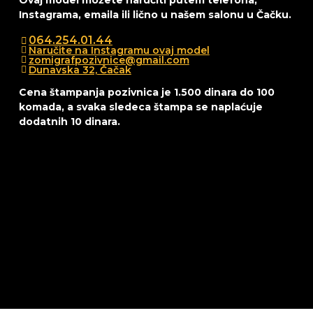
Ovaj model možete naručiti putem telefona,
Instagrama, emaila ili lično u našem salonu u Čačku.
064.254.01.44
Naručite na Instagramu ovaj model
zomigrafpozivnice@gmail.com
Dunavska 32, Čačak
Cena štampanja pozivnica je 1.500 dinara do 100
komada, a svaka sledeca štampa se naplaćuje
dodatnih 10 dinara.