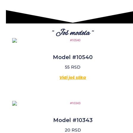
~ Još modela ~
Model #10540
55
RSD
Vidi još slika
Model #10343
20
RSD