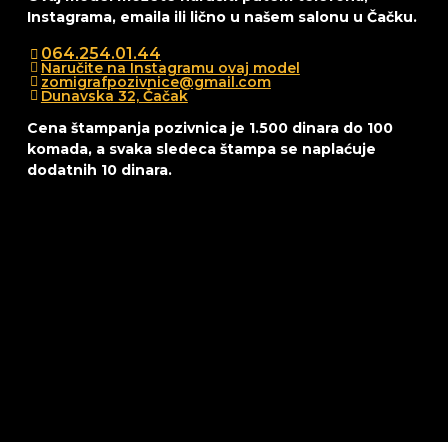
Instagrama, emaila ili lično u našem salonu u Čačku.
064.254.01.44
Naručite na Instagramu ovaj model
zomigrafpozivnice@gmail.com
Dunavska 32, Čačak
Cena štampanja pozivnica je 1.500 dinara do 100
komada, a svaka sledeca štampa se naplaćuje
dodatnih 10 dinara.