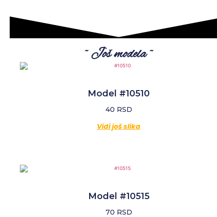
~ Još modela ~
Model #10510
40
RSD
Vidi još slika
Model #10515
70
RSD