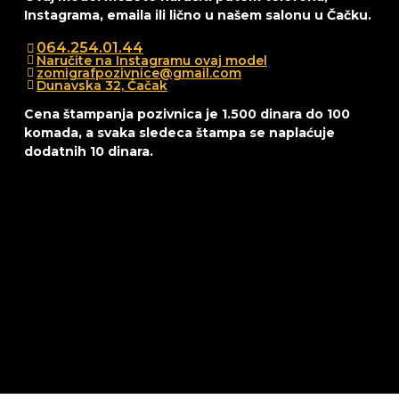
Instagrama, emaila ili lično u našem salonu u Čačku.
064.254.01.44
Naručite na Instagramu ovaj model
zomigrafpozivnice@gmail.com
Dunavska 32, Čačak
Cena štampanja pozivnica je 1.500 dinara do 100
komada, a svaka sledeca štampa se naplaćuje
dodatnih 10 dinara.