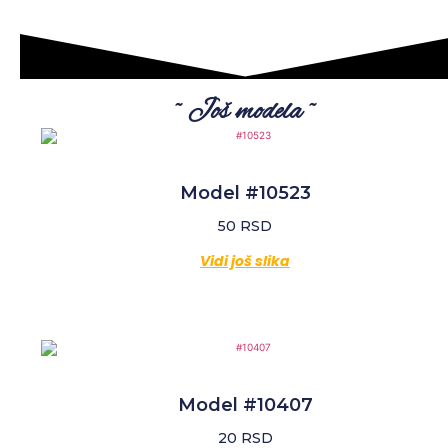
~ Još modela ~
Model #10523
50
RSD
Vidi još slika
Model #10407
20
RSD