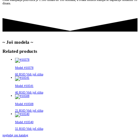
dinara.
~ Još modela ~
Related products
Model #10378
60
RSD
Vidi još slika
Model #10541
40
RSD
Vidi još slika
Model #10508
25
RSD
Vidi još slika
Model #10540
55
RSD
Vidi još slika
pogledaj ceo katalog