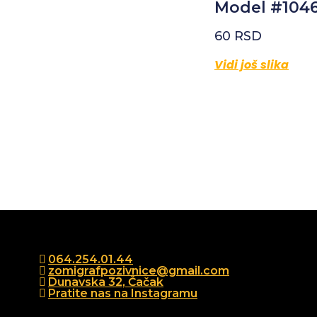
Model #1046
60
RSD
Vidi još slika
064.254.01.44
zomigrafpozivnice@gmail.com
Dunavska 32, Čačak
Pratite nas na Instagramu