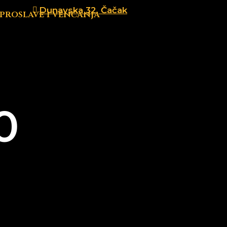
Dunavska 32, Čačak
 proslave i venčanja
0