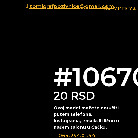
zomigrafpozivnice@gmail.com
Salvete za
#1067
20
RSD
Ovaj model možete naručiti
putem telefona,
Instagrama, emaila ili lično u
našem salonu u Čačku.
064.254.01.44