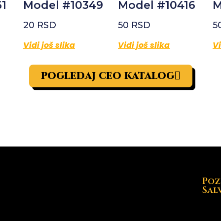
1
Model #10349
Model #10416
M
20
RSD
50
RSD
5
Vidi još slika
Vidi još slika
Vi
pogledaj ceo katalog
Poz
Sal