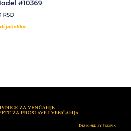
odel #10369
0
RSD
di još slika
ivnice za venčanje
vete za proslave i venčanja
Designed by
Freepik