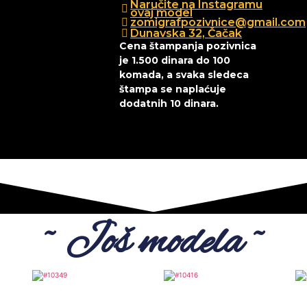
Naručite na Instagramu
ovaj model
zomigrafpozivnice@gmail.com
Dunavska 32, Čačak
Cena štampanja pozivnica
je 1.500 dinara do 100
komada, a svaka sledeca
štampa se naplaćuje
dodatnih 10 dinara.
~ Još modela ~