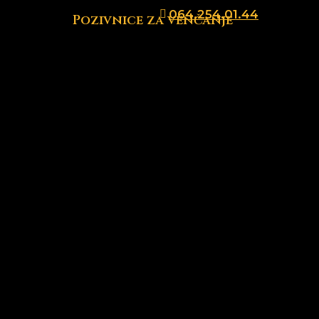
064.254.01.44
Pozivnice za venčanje