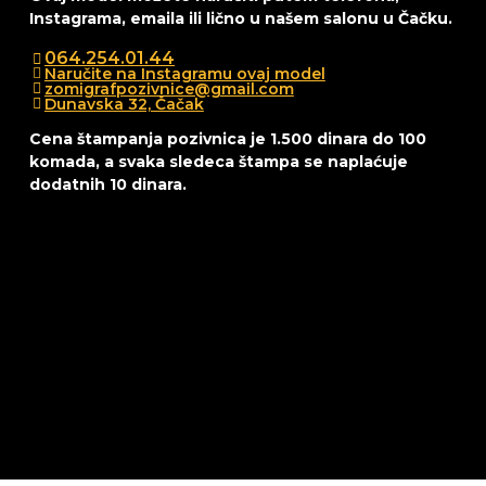
Instagrama, emaila ili lično u našem salonu u Čačku.
064.254.01.44
Naručite na Instagramu ovaj model
zomigrafpozivnice@gmail.com
Dunavska 32, Čačak
Cena štampanja pozivnica je 1.500 dinara do 100
komada, a svaka sledeca štampa se naplaćuje
dodatnih 10 dinara.