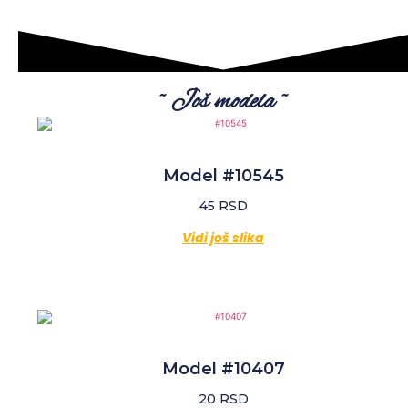
~ Još modela ~
Model #10545
45
RSD
Vidi još slika
Model #10407
20
RSD