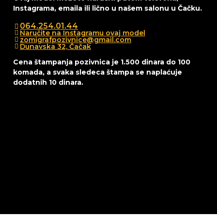
Instagrama, emaila ili lično u našem salonu u Čačku.
064.254.01.44
Naručite na Instagramu ovaj model
zomigrafpozivnice@gmail.com
Dunavska 32, Čačak
Cena štampanja pozivnica je 1.500 dinara do 100
komada, a svaka sledeca štampa se naplaćuje
dodatnih 10 dinara.