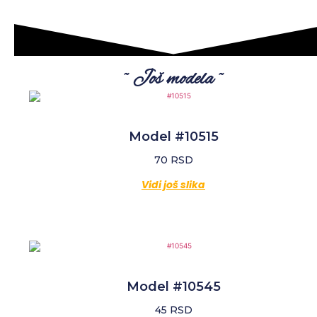
~ Još modela ~
Model #10515
70
RSD
Vidi još slika
Model #10545
45
RSD