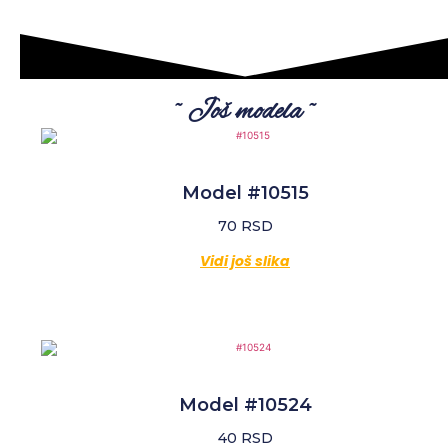
~ Još modela ~
Model #10515
70
RSD
Vidi još slika
Model #10524
40
RSD