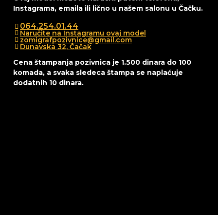
Instagrama, emaila ili lično u našem salonu u Čačku.
064.254.01.44
Naručite na Instagramu ovaj model
zomigrafpozivnice@gmail.com
Dunavska 32, Čačak
Cena štampanja pozivnica je 1.500 dinara do 100
komada, a svaka sledeca štampa se naplaćuje
dodatnih 10 dinara.