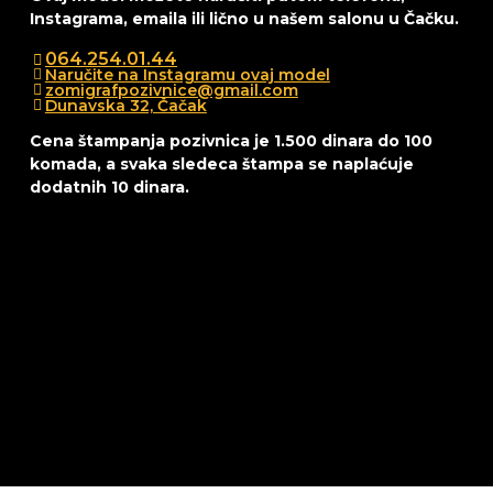
Instagrama, emaila ili lično u našem salonu u Čačku.
064.254.01.44
Naručite na Instagramu ovaj model
zomigrafpozivnice@gmail.com
Dunavska 32, Čačak
Cena štampanja pozivnica je 1.500 dinara do 100
komada, a svaka sledeca štampa se naplaćuje
dodatnih 10 dinara.