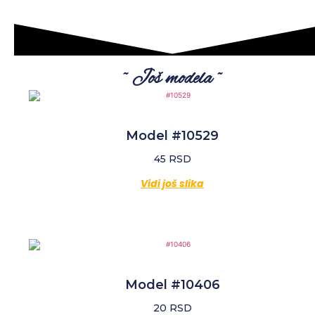
~ Još modela ~
Model #10529
45
RSD
Vidi još slika
Model #10406
20
RSD